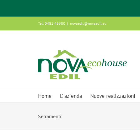
Salta
Tel: 0481 46380
|
novaedil@novaedil.eu
al
contenuto
Home
L’ azienda
Nuove realizzazioni
Serramenti